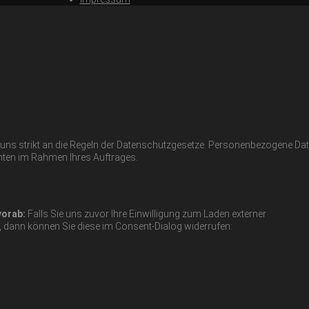
n uns strikt an die Regeln der Datenschutzgesetze. Personenbezogene Da
hten im Rahmen Ihres Auftrages.
vorab:
Falls Sie uns zuvor Ihre Einwilligung zum Laden externer
, dann können Sie diese im Consent-Dialog widerrufen: