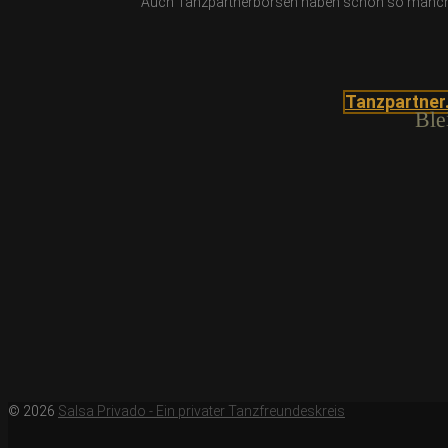
Auch Tanzpartnerbörsen haben schon so manche F
Tanzpartner
Ble
© 2026
Salsa Privado - Ein privater Tanzfreundeskreis