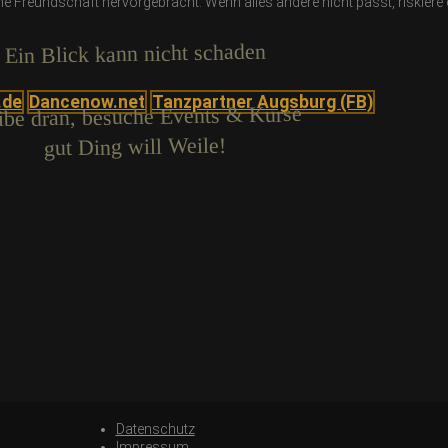
reundschaft hervorgebracht. Wenn alles andere nicht passt, riskiere d
Ein Blick kann nicht schaden
.de
Dancenow.net
Tanzpartner Augsburg (FB)
ibe dran, besuche Events & Kurse
gut Ding will Weile!
Datenschutz
Impressum